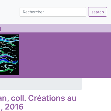
search
n
, coll. Créations au
s, 2016