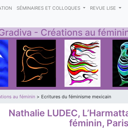
ATION
SÉMINAIRES ET COLLOQUES
REVUE LISE
Gradiva - Créations au fémini
tions au féminin
>
Ecritures du féminisme mexicain
Nathalie LUDEC, L’Harmattan
féminin, Pari